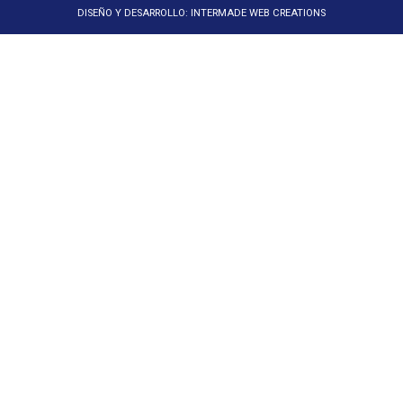
DISEÑO Y DESARROLLO:
INTERMADE WEB CREATIONS